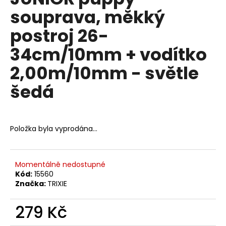
je
a
souprava, měkký
0,0
z
j
postroj 26-
5
í
hvězdiček.
34cm/10mm + vodítko
t
?
2,00m/10mm - světle
šedá
HLEDAT
Položka byla vyprodána…
D
Momentálně nedostupné
o
Kód:
15560
p
Značka:
TRIXIE
o
r
279 Kč
u
Měrná