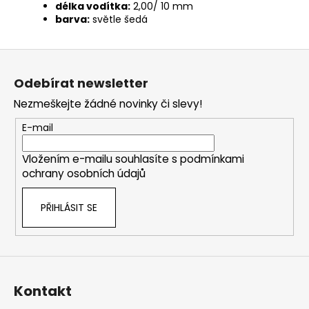
délka vodítka:
2,00/ 10 mm
barva:
světle šedá
Z
á
Odebírat newsletter
p
Nezmeškejte žádné novinky či slevy!
a
t
E-mail
í
Vložením e-mailu souhlasíte s
podmínkami
ochrany osobních údajů
PŘIHLÁSIT SE
Kontakt