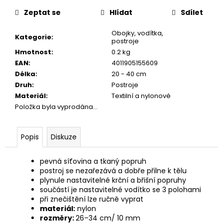
č
cena:
u
Zeptat se
Hlídat
Sdílet
j
e
Obojky, vodítka,
Kategorie
:
postroje
m
Hmotnost
:
0.2 kg
e
EAN
:
4011905155609
Délka
:
20 - 40 cm
JOSERA
Druh
:
Postroje
KIDS
Materiál
:
Textilní a nylonové
900G
Položka byla vyprodána…
139
Kč
Popis
Diskuze
pevná síťovina a tkaný popruh
postroj se nezařezává a dobře přilne k tělu
plynule nastavitelné krční a břišní popruhy
součástí je nastavitelné vodítko se 3 polohami
při znečištění lze ručně vyprat
materiál:
nylon
rozměry:
26–34 cm/ 10 mm