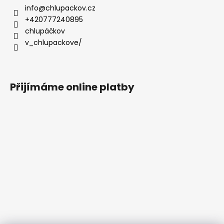
info
@
chlupackov.cz
+420777240895
chlupáčkov
v_chlupackove/
Přijímáme online platby