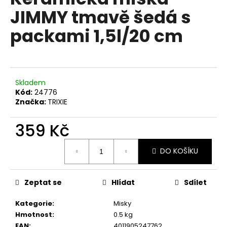
je
a
JIMMY tmavě šedá s
0,0
z
j
packami 1,5l/20 cm
5
í
hvězdiček.
t
?
Skladem
Kód:
24776
Značka:
TRIXIE
HLEDAT
359 Kč
Měrná
DO KOŠÍKU
cena:
D
o
p
Zeptat se
Hlídat
Sdílet
o
Kategorie
:
Misky
r
Hmotnost
:
0.5 kg
u
EAN
:
4011905247762