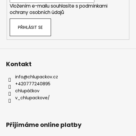
í
Vložením e-mailu souhlasíte s
podmínkami
ochrany osobních údajů
PŘIHLÁSIT SE
Kontakt
info
@
chlupackov.cz
+420777240895
chlupáčkov
v_chlupackove/
Přijímáme online platby