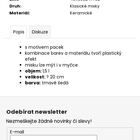
č
Druh
:
Klasické misky
u
Materiál
:
Keramické
j
e
m
Popis
Diskuze
e
s motivem pacek
kombinace barev a materiálu tvoří plastický
JOSERA
MEAT
efekt
BITES
misku lze mýt i v myčce
MINI
objem:
1,5 l
BEEF
velikost:
? 20 cm
70G
barva:
tmavě šedá
79
Kč
Z
á
Odebírat newsletter
p
Nezmeškejte žádné novinky či slevy!
a
t
E-mail