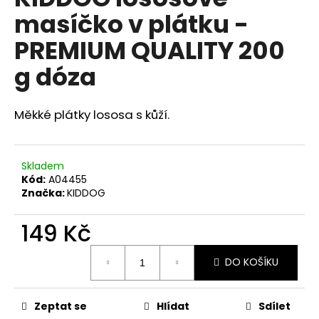
je
a
masíčko v plátku -
0,0
z
j
PREMIUM QUALITY 200
5
í
hvězdiček.
g dóza
t
?
Měkké plátky lososa s kůží.
HLEDAT
Skladem
Kód:
A04455
Značka:
KIDDOG
149 Kč
D
o
Měrná
p
DO KOŠÍKU
cena:
o
r
u
Zeptat se
Hlídat
Sdílet