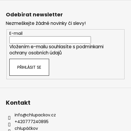
Z
á
Odebírat newsletter
p
Nezmeškejte žádné novinky či slevy!
a
t
E-mail
í
Vložením e-mailu souhlasíte s
podmínkami
ochrany osobních údajů
PŘIHLÁSIT SE
Kontakt
info
@
chlupackov.cz
+420777240895
chlupáčkov