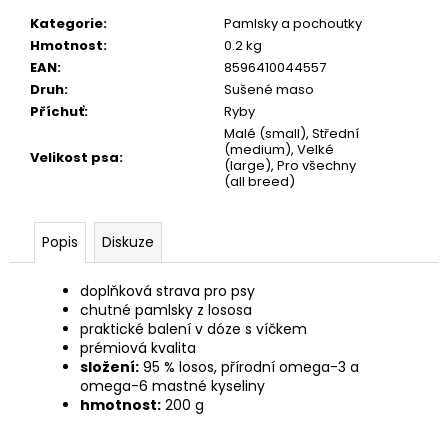
č
u
Kategorie
:
Pamlsky a pochoutky
j
Hmotnost
:
0.2 kg
e
EAN
:
8596410044557
m
Druh
:
Sušené maso
e
Příchuť
:
Ryby
Malé (small), Střední
(medium), Velké
Velikost psa
:
(large), Pro všechny
CALIBRA
(all breed)
JOY
DOG
YUMMY
CHICKEN
Popis
Diskuze
AND
SALMON
TREAT
doplňková strava pro psy
100G
chutné pamlsky z lososa
praktické balení v dóze s víčkem
79
prémiová kvalita
Kč
složení:
95 % losos, přírodní omega-3 a
omega-6 mastné kyseliny
hmotnost:
200 g