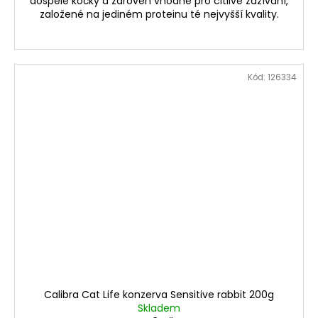
dospělé kočky a zároveň vhodné pro citlivé zažívání,
založené na jediném proteinu té nejvyšší kvality.
Kód:
126334
Calibra Cat Life konzerva Sensitive rabbit 200g
Skladem