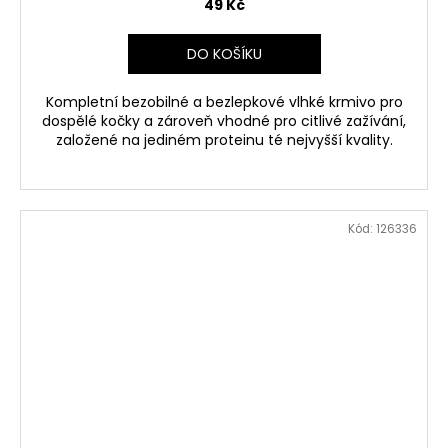
49 Kč
DO KOŠÍKU
Kompletní bezobilné a bezlepkové vlhké krmivo pro
dospělé kočky a zároveň vhodné pro citlivé zažívání,
založené na jediném proteinu té nejvyšší kvality.
Kód:
126336