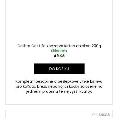
Calibra Cat Life konzerva Kitten chicken 200g
Skladem
49 Kč
DO KOŠÍKU
Kompletní bezobilné a bezlepkové vlhké krmivo
pro koťata, březí, nebo kojící kočky založené na
jediném proteinu té nejvyšší kvality.
Kód:
126335