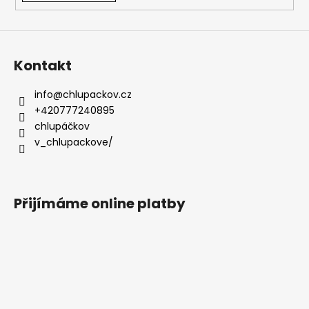
i
s
u
Kontakt
info
@
chlupackov.cz
+420777240895
chlupáčkov
v_chlupackove/
Přijímáme online platby