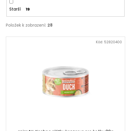
Starší
19
Položek k zobrazení:
28
V
Kód:
52820400
ý
p
i
s
p
r
o
d
u
k
t