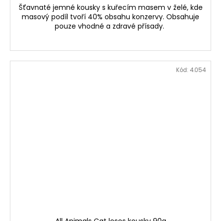
Šťavnaté jemné kousky s kuřecím masem v želé, kde
masový podíl tvoří 40% obsahu konzervy. Obsahuje
pouze vhodné a zdravé přísady.
Kód:
4.054
All Animals Cat losos kousky 90g