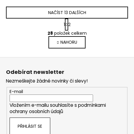
NAČÍST 13 DALŠÍCH
S
1
2
t
O
r
28
položek celkem
v
á
NAHORU
l
n
k
á
o
d
Z
v
a
á
á
c
Odebírat newsletter
n
p
í
í
Nezmeškejte žádné novinky či slevy!
p
a
r
t
E-mail
v
í
k
Vložením e-mailu souhlasíte s
podmínkami
y
ochrany osobních údajů
v
ý
PŘIHLÁSIT SE
p