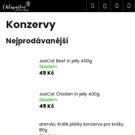
K
Přejít
Hledat
Náku
M
Přihlášen
na
o
obsah
Zpět
Zpět
košík
š
Konzervy
í
C
k
Nejprodávanější
o
p
o
JosiCat Beef in jelly 400g
t
Skladem
ř
49 Kč
e
b
u
JosiCat Chicken in jelly 400g
Skladem
j
49 Kč
e
t
animALL Králík plátky konzerva pro kočky
e
80g
n