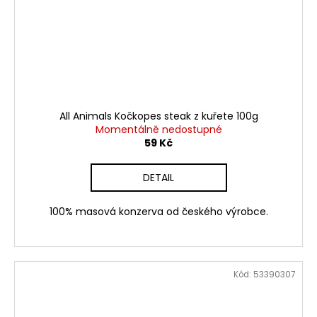
All Animals Kočkopes steak z kuřete 100g
Momentálně nedostupné
59 Kč
DETAIL
100% masová konzerva od českého výrobce.
Kód:
53390307