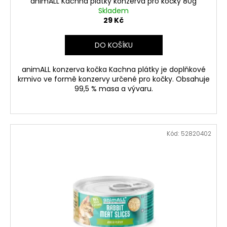
ů
animALL Kachna plátky konzerva pro kočky 80g
Skladem
29 Kč
DO KOŠÍKU
animALL konzerva kočka Kachna plátky je doplňkové
krmivo ve formě konzervy určené pro kočky. Obsahuje
99,5 % masa a vývaru.
Kód:
52820402