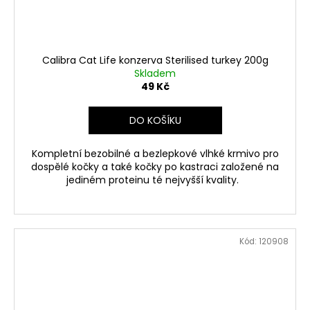
Calibra Cat Life konzerva Sterilised turkey 200g
Skladem
49 Kč
DO KOŠÍKU
Kompletní bezobilné a bezlepkové vlhké krmivo pro
dospělé kočky a také kočky po kastraci založené na
jediném proteinu té nejvyšší kvality.
Kód:
120908