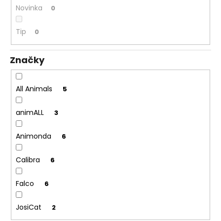
č
Novinka
0
u
j
Tip
0
e
m
e
Značky
JOSICAT
All Animals
5
KAPSIČKA
MULTIPACK
SAUCE
animALL
3
MEAT
12X85G
Animonda
6
299
Kč
Calibra
6
Falco
6
JosiCat
2