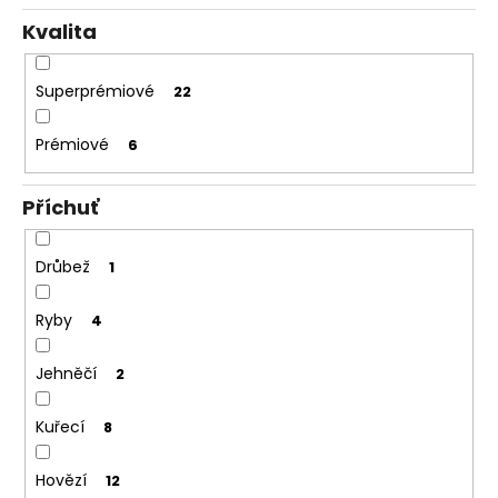
Kvalita
Superprémiové
22
Prémiové
6
Příchuť
Drůbež
1
Ryby
4
Jehněčí
2
Kuřecí
8
Hovězí
12