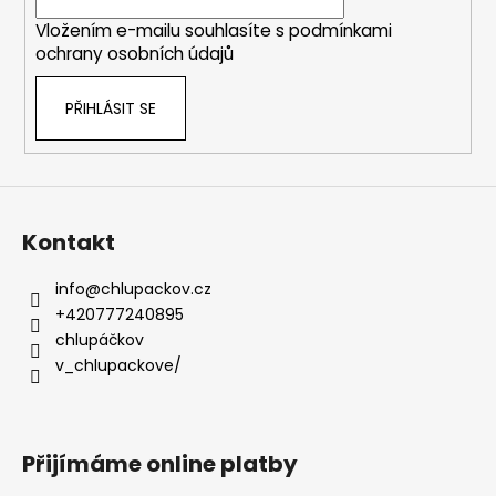
í
Vložením e-mailu souhlasíte s
podmínkami
ochrany osobních údajů
PŘIHLÁSIT SE
Kontakt
info
@
chlupackov.cz
+420777240895
chlupáčkov
v_chlupackove/
Přijímáme online platby