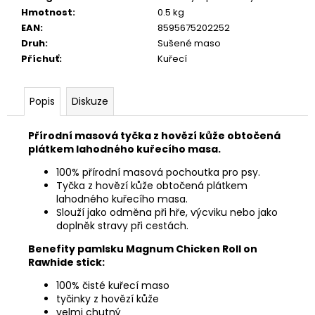
č
Hmotnost
:
0.5 kg
u
EAN
:
8595675202252
j
Druh
:
Sušené maso
e
Příchuť
:
Kuřecí
m
e
Popis
Diskuze
JOSERA
MEAT
Přírodní masová tyčka z hovězí kůže obtočená
BITES
plátkem lahodného kuřecího masa.
MINI
BEEF
100% přírodní masová pochoutka pro psy.
70G
Tyčka z hovězí kůže obtočená plátkem
79
lahodného kuřecího masa.
Kč
Slouží jako odměna při hře, výcviku nebo jako
doplněk stravy při cestách.
Benefity pamlsku Magnum Chicken Roll on
Rawhide stick:
100% čisté kuřecí maso
tyčinky z hovězí kůže
velmi chutný