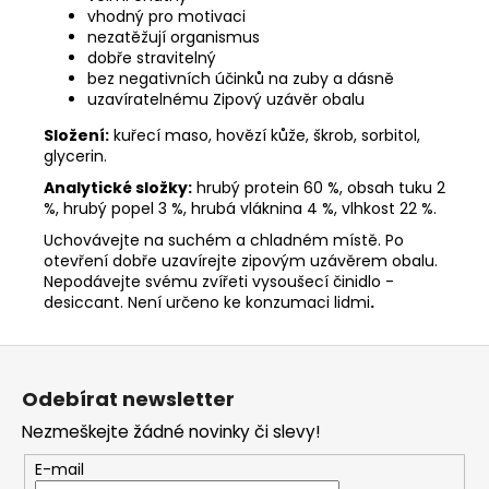
vhodný pro motivaci
nezatěžují organismus
dobře stravitelný
bez negativních účinků na zuby a dásně
uzavíratelnému Zipový uzávěr obalu
Složení:
kuřecí maso, hovězí kůže, škrob, sorbitol,
glycerin.
Analytické složky:
hrubý protein 60 %, obsah tuku 2
%, hrubý popel 3 %, hrubá vláknina 4 %, vlhkost 22 %.
Uchovávejte na suchém a chladném místě. Po
otevření dobře uzavírejte zipovým uzávěrem obalu.
Nepodávejte svému zvířeti vysoušecí činidlo -
desiccant. Není určeno ke konzumaci lidmi
.
Z
á
Odebírat newsletter
p
Nezmeškejte žádné novinky či slevy!
a
t
E-mail