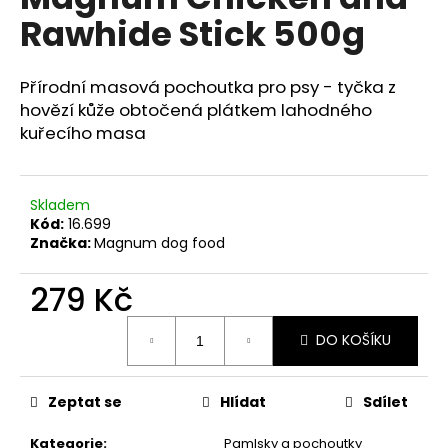
je
a
Rawhide Stick 500g
0,0
z
j
5
í
hvězdiček.
Přírodní masová pochoutka pro psy - tyčka z
t
hovězí kůže obtočená plátkem lahodného
?
kuřecího masa
Skladem
Kód:
16.699
HLEDAT
Značka:
Magnum dog food
279 Kč
D
Měrná
o
DO KOŠÍKU
cena:
p
o
Zeptat se
Hlídat
Sdílet
r
u
Kategorie
:
Pamlsky a pochoutky