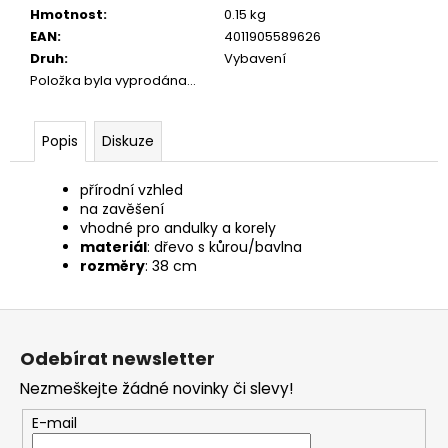
č
Hmotnost
:
0.15 kg
u
EAN
:
4011905589626
j
Druh
:
Vybavení
e
Položka byla vyprodána…
m
e
Popis
Diskuze
CALIBRA
JOY
přírodní vzhled
DOG
na zavěšení
YUMMY
vhodné pro andulky a korely
TUNA
materiál
: dřevo s kůrou/bavlna
TREAT
rozměry
: 38 cm
100G
79
Z
Kč
á
Odebírat newsletter
p
Nezmeškejte žádné novinky či slevy!
a
t
E-mail