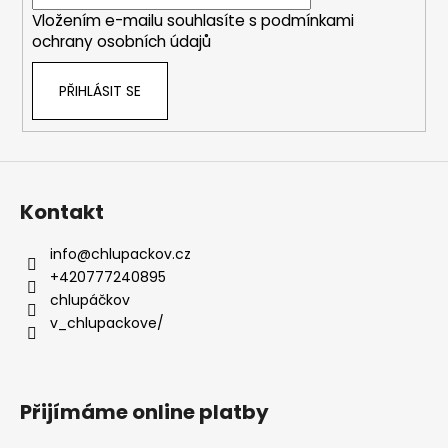
í
Vložením e-mailu souhlasíte s
podmínkami
ochrany osobních údajů
PŘIHLÁSIT SE
Kontakt
info
@
chlupackov.cz
+420777240895
chlupáčkov
v_chlupackove/
Přijímáme online platby