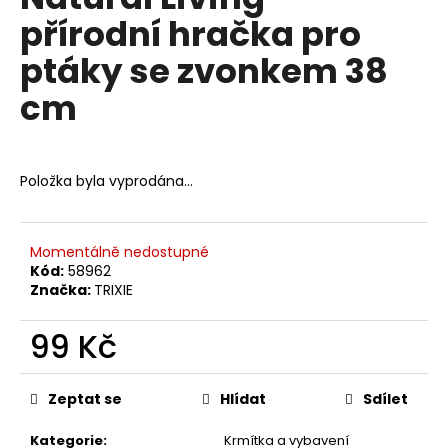
je
a
přírodní hračka pro
0,0
z
j
ptáky se zvonkem 38
5
í
hvězdiček.
cm
t
?
Položka byla vyprodána…
HLEDAT
Momentálně nedostupné
Kód:
58962
Značka:
TRIXIE
D
99 Kč
o
p
Měrná
o
cena:
Zeptat se
Hlídat
Sdílet
r
u
Kategorie
:
Krmítka a vybavení