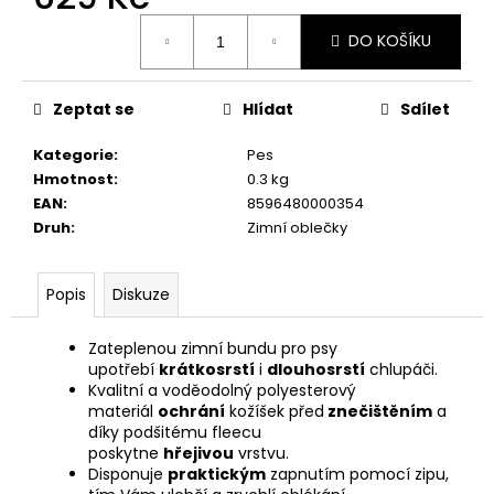
č
Měrná
u
DO KOŠÍKU
cena:
j
e
m
Zeptat se
Hlídat
Sdílet
e
Kategorie
:
Pes
Hmotnost
:
0.3 kg
CALIBRA
EAN
:
8596480000354
JOY
DOG
Druh
:
Zimní oblečky
YUMMY
TUNA
TREAT
Popis
Diskuze
100G
79
Zateplenou zimní bundu pro psy
Kč
upotřebí
krátkosrstí
i
dlouhosrstí
chlupáči.
Kvalitní a voděodolný polyesterový
materiál
ochrání
kožíšek před
znečištěním
a
díky podšitému fleecu
poskytne
hřejivou
vrstvu.
Disponuje
praktickým
zapnutím pomocí zipu,