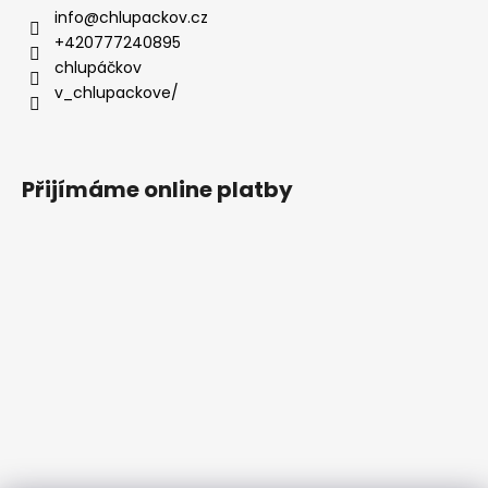
info
@
chlupackov.cz
+420777240895
chlupáčkov
v_chlupackove/
Přijímáme online platby