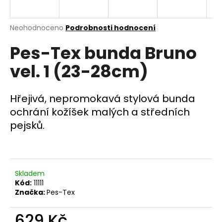
a
j
Průměrné
Neohodnoceno
Podrobnosti hodnocení
í
hodnocení
Pes-Tex bunda Bruno
produktu
t
je
?
vel. 1 (23-28cm)
0,0
z
5
hvězdiček.
Hřejivá, nepromokavá stylová bunda
ochrání kožíšek malých a středních
HLEDAT
pejsků.
D
o
Skladem
p
Kód:
11111
o
Značka:
Pes-Tex
r
u
629 Kč