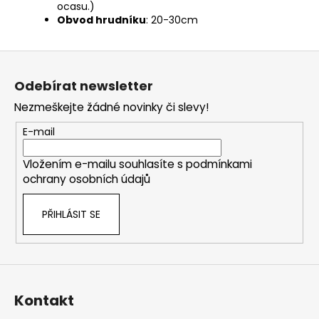
ocasu.)
Obvod hrudníku
: 20-30cm
Z
á
Odebírat newsletter
p
Nezmeškejte žádné novinky či slevy!
a
t
E-mail
í
Vložením e-mailu souhlasíte s
podmínkami
ochrany osobních údajů
PŘIHLÁSIT SE
Kontakt