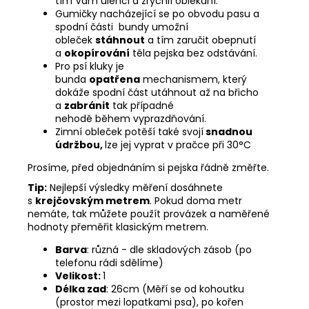
tím Vám ulehčí a zrychlí oblékání.
Gumičky nacházející se po obvodu pasu a
spodní části bundy umožní
obleček
stáhnout
a tím zaručit obepnutí
a
okopírování
těla pejska bez odstávání.
Pro psí kluky je
bunda
opatřena
mechanismem, který
dokáže spodní část utáhnout až na břicho
a
zabránit
tak případné
nehodě během vyprazdňování.
Zimní obleček potěší také svojí
snadnou
údržbou,
lze jej vyprat v pračce při 30°C
Prosíme, před objednáním si pejska řádně změřte.
Tip:
Nejlepší výsledky měření dosáhnete
s
krejčovským metrem
. Pokud doma metr
nemáte, tak můžete použít provázek a naměřené
hodnoty přeměřit klasickým metrem.
Barva
: různá - dle skladových zásob (po
telefonu rádi sdělíme)
Velikost:
1
Délka zad
: 26cm (Měří se od kohoutku
(prostor mezi lopatkami psa), po kořen