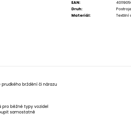
CALIBRA JOY DOG YUMMY CHICKEN
CALIBRA JOY D
EAN
:
4011905
AND SALMON TREAT 100G
100G
Druh
:
Postroj
79 Kč
79 Kč
Materiál
:
Textilní
 prudkého brždění či nárazu
 pro běžné typy vozidel
koupit samostatně