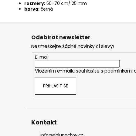
rozměry:
50–70 cm/ 25 mm
barva:
černá
Z
á
Odebírat newsletter
p
Nezmeškejte žádné novinky či slevy!
a
t
E-mail
í
Vložením e-mailu souhlasíte s
podmínkami o
PŘIHLÁSIT SE
Kontakt
info
@
chlupackov.cz