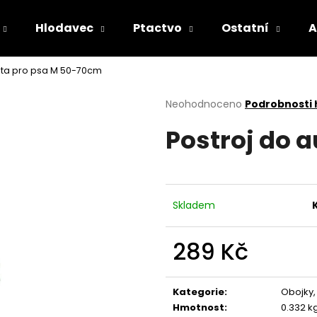
Hlodavec
Ptactvo
Ostatní
A
uta pro psa M 50-70cm
Co potřebujete najít?
Průměrné
Neohodnoceno
Podrobnosti
hodnocení
Postroj do 
produktu
HLEDAT
je
0,0
z
5
Doporučujeme
hvězdiček.
Skladem
289 Kč
Měrná
cena:
Kategorie
:
Obojky,
Hmotnost
:
0.332 k