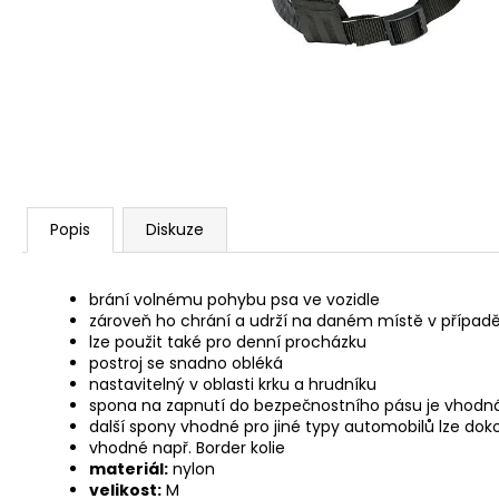
JOSERA MEAT BITES MINI BEEF 70G
79 Kč
Popis
Diskuze
brání volnému pohybu psa ve vozidle
zároveň ho chrání a udrží na daném místě v případě
lze použit také pro denní procházku
postroj se snadno obléká
nastavitelný v oblasti krku a hrudníku
spona na zapnutí do bezpečnostního pásu je vhodná
další spony vhodné pro jiné typy automobilů lze do
vhodné např. Border kolie
materiál:
nylon
velikost:
M