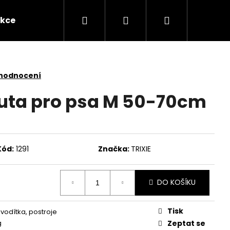
Hledat
Přihlášení
Nákupní
kce
Novinky
Kontakty
Obchodní po
košík
 hodnocení
auta pro psa M 50-70cm
Kód:
1291
Značka:
TRIXIE
DO KOŠÍKU
Následující
Tisk
 vodítka, postroje
g
Zeptat se