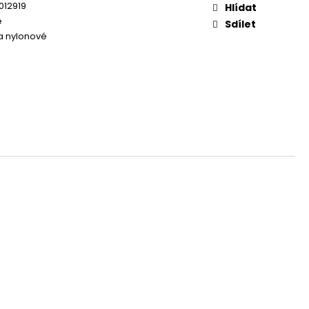
OG YUMMY TUNA TREAT
012919
Hlídat
e
Sdílet
 a nylonové