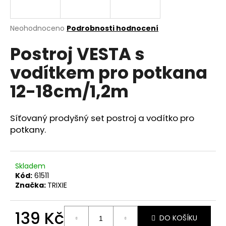
a
j
Průměrné
Neohodnoceno
Podrobnosti hodnocení
í
hodnocení
Postroj VESTA s
produktu
t
je
?
vodítkem pro potkana
0,0
z
12-18cm/1,2m
5
hvězdiček.
Síťovaný prodyšný set postroj a vodítko pro
HLEDAT
potkany.
D
Skladem
o
Kód:
61511
p
Značka:
TRIXIE
o
r
139 Kč
u
DO KOŠÍKU