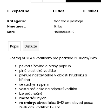
č
Měrná
u
cena:
j
Zeptat se
Hlídat
Sdílet
e
m
Kategorie
:
Vodítka a postroje
e
Hmotnost
:
0.1 kg
EAN
:
4011905615110
JOSERA
MEAT
Popis
Diskuze
BITES
MINI
BEEF
Postroj VESTA s vodítkem pro potkana 12-18cm/1,2m.
70G
pevná síťovina a tkaný popruh
79
plně elastické vodítko
Kč
plynule nastavitelné v oblasti hrudníku a
břicha
se suchým zipem
vesta má očko na připnutí vodítka
lze prát ručně
materiál:
nylon
rozměry:
obvod krku: 9-12 cm, obvod pasu:
12-18 cm, vodítko: 1,20 m