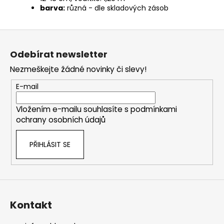
barva:
různá - dle skladových zásob
Z
á
Odebírat newsletter
p
Nezmeškejte žádné novinky či slevy!
a
t
E-mail
í
Vložením e-mailu souhlasíte s
podmínkami
ochrany osobních údajů
PŘIHLÁSIT SE
Kontakt