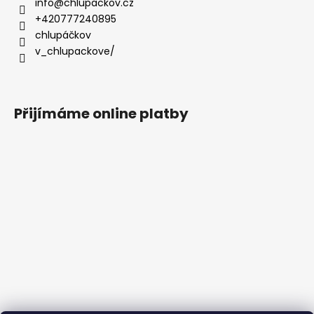
info
@
chlupackov.cz
+420777240895
chlupáčkov
v_chlupackove/
Přijímáme online platby