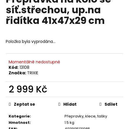
je
a
síť.střechou, up.na
0,0
z
j
řidítka 41x47x29 cm
5
í
hvězdiček.
t
?
Položka byla vyprodána…
Momentálně nedostupné
HLEDAT
Kód:
13108
Značka:
TRIXIE
2 999 Kč
D
Měrná
o
cena:
p
Zeptat se
Hlídat
Sdílet
o
r
Kategorie
:
Přepravky, klece, tašky
u
Hmotnost
:
1.5 kg
EAN
:
4011905131085