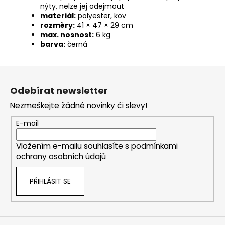
nýty, nelze jej odejmout
materiál:
polyester, kov
rozměry:
41 × 47 × 29 cm
max. nosnost:
6 kg
barva:
černá
Z
á
Odebírat newsletter
p
Nezmeškejte žádné novinky či slevy!
a
t
E-mail
í
Vložením e-mailu souhlasíte s
podmínkami
ochrany osobních údajů
PŘIHLÁSIT SE