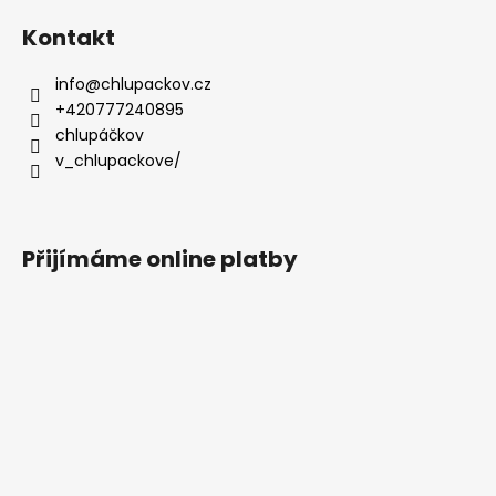
Kontakt
info
@
chlupackov.cz
+420777240895
chlupáčkov
v_chlupackove/
Přijímáme online platby