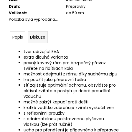
č
u
Druh
:
Přepravky
j
Velikost
:
do 50 cm
e
Položka byla vyprodána…
m
e
Popis
Diskuze
JOSICAT
tvar udržující EVA
KAPSIČKA
extra dlouhá varianta
RICH
pevný kovový rám pro bezpečný převoz
IN
zvířete na řidítkách kola
BEEF
možnost odejmutí z rámu díky suchému zipu
IN
lze použít jako přepravní tašku
SAUCE
síť zajištuje optimální ochranu, obzvláště pro
85G
aktivní zvířata a poskytuje dobré proudění
29
vzduchu
Kč
možné zakrýt kapucí proti dešti
krátké vodítko zabraňuje zvířeti vyskočit ven
s reflexními proužky
s odnímatelnou polstrovanou plyšovou
vložkou (lze prát ručně)
ucho pro přenášení je připevněno k přepravce