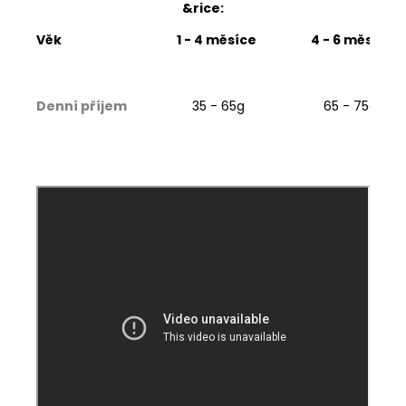
&rice:
Věk
1 - 4 měsíce
4 - 6 měsíců
Denní příjem
35 - 65g
65 - 75g