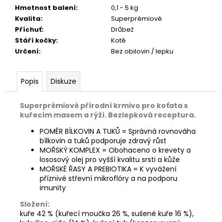
č
Hmotnost balení
:
0,1 - 5 kg
u
Kvalita
:
Superprémiové
j
Příchuť
:
Drůbež
e
Stáří kočky
:
Kotě
m
Určení
:
Bez obilovin / lepku
e
Popis
Diskuze
JOSERA
KIDS
900G
Superprémiové přírodní krmivo pro koťata s
139
kuřecím masem a rýží. Bezlepková receptura.
Kč
POMĚR BÍLKOVIN A TUKŮ = Správná rovnováha
bílkovin a tuků podporuje zdravý růst
MOŘSKÝ KOMPLEX = Obohaceno o krevety a
lososový olej pro vyšší kvalitu srsti a kůže
MOŘSKÉ ŘASY A PREBIOTIKA = K vyvážení
příznivé střevní mikroflóry a na podporu
imunity
Složení:
kuře 42 % (kuřecí moučka 26 %, sušené kuře 16 %),