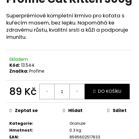
je
a
0,0
z
j
Superprémiové kompletní krmivo pro koťata s
5
kuřecím masem, bez lepku. Napomáhá ke
í
hvězdiček.
zdravému růstu, kvalitní srsti a kůži a podporuje
t
imunitu.
?
Skladem
Kód:
13.544
Značka:
Profine
HLEDAT
89 Kč
DO KOŠÍKU
D
Měrná
o
cena:
Zeptat se
Hlídat
Sdílet
p
o
Kategorie
:
Granule
r
Hmotnost
:
0.3 kg
u
EAN
:
8595602517633