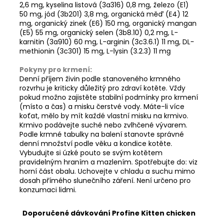
2,6 mg, kyselina listová (3a316) 0,8 mg, železo (E1)
50 mg, jód (3b201) 3,8 mg, organická měď (E4) 12
mg, organický zinek (E6) 150 mg, organický mangan
(E5) 55 mg, organický selen (3b8.10) 0,2 mg, L-
karnitin (3a910) 60 mg, L-arginin (3c3.6.1) 11 mg, DL-
methionin (3c301) 15 mg, L-lysin (3.2.3) 11 mg
Pokyny pro krmení:
Denní příjem živin podle stanoveného krmného
rozvrhu je kriticky důležitý pro zdraví kotěte. Vždy
pokud možno zajistěte stabilní podmínky pro krmení
(místo a čas) a misku čerstvé vody. Máte-li více
koťat, mělo by mít každé vlastní misku na krmivo.
Krmivo podávejte suché nebo zvlhčené vývarem.
Podle krmné tabulky na balení stanovte správné
denní množství podle věku a kondice kotěte.
Vybudujte si úzké pouto se svým kotětem
pravidelným hraním a mazlením. Spotřebujte do: viz
horní část obalu. Uchovejte v chladu a suchu mimo
dosah přímého slunečního záření. Není určeno pro
konzumaci lidmi.
Doporučené dávkování Profine Kitten chicken