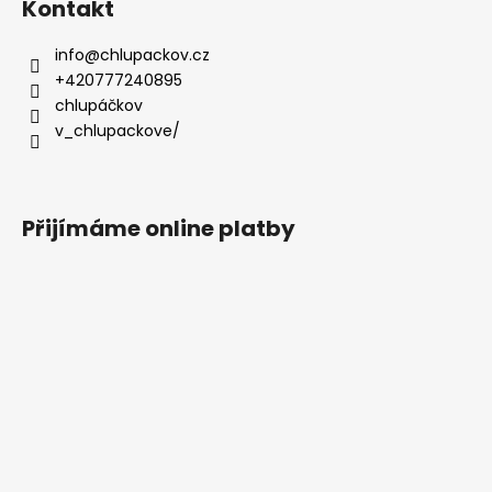
Kontakt
info
@
chlupackov.cz
+420777240895
chlupáčkov
v_chlupackove/
Přijímáme online platby