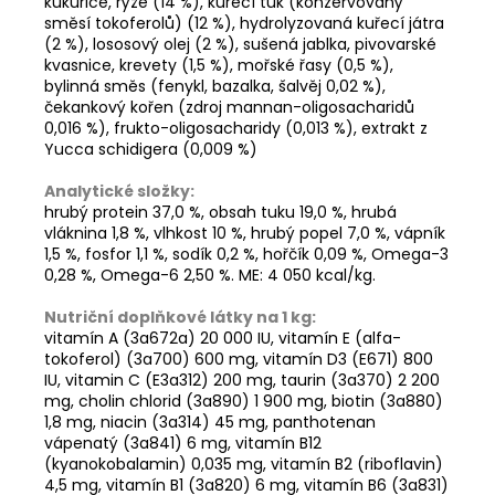
kukuřice, rýže (14 %), kuřecí tuk (konzervovaný
směsí tokoferolů) (12 %), hydrolyzovaná kuřecí játra
(2 %), lososový olej (2 %), sušená jablka, pivovarské
kvasnice, krevety (1,5 %), mořské řasy (0,5 %),
bylinná směs (fenykl, bazalka, šalvěj 0,02 %),
čekankový kořen (zdroj mannan-oligosacharidů
0,016 %), frukto-oligosacharidy (0,013 %), extrakt z
Yucca schidigera (0,009 %)
Analytické složky:
hrubý protein 37,0 %, obsah tuku 19,0 %, hrubá
vláknina 1,8 %, vlhkost 10 %, hrubý popel 7,0 %, vápník
1,5 %, fosfor 1,1 %, sodík 0,2 %, hořčík 0,09 %, Omega-3
0,28 %, Omega-6 2,50 %. ME: 4 050 kcal/kg.
Nutriční doplňkové látky na 1 kg:
vitamín A (3a672a) 20 000 IU, vitamín E (alfa-
tokoferol) (3a700) 600 mg, vitamín D3 (E671) 800
IU, vitamin C (E3a312) 200 mg, taurin (3a370) 2 200
mg, cholin chlorid (3a890) 1 900 mg, biotin (3a880)
1,8 mg, niacin (3a314) 45 mg, panthotenan
vápenatý (3a841) 6 mg, vitamín B12
(kyanokobalamin) 0,035 mg, vitamín B2 (riboflavin)
4,5 mg, vitamín B1 (3a820) 6 mg, vitamín B6 (3a831)