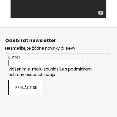
Z
á
Odebírat newsletter
p
Nezmeškejte žádné novinky či slevy!
a
t
E-mail
í
Vložením e-mailu souhlasíte s
podmínkami
ochrany osobních údajů
PŘIHLÁSIT SE