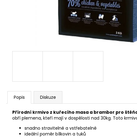
JOSERA MEAT BITES MINI BEEF 70G
79 Kč
Popis
Diskuze
Přírodní krmivo z kuřecího masa a brambor pro štěň
obří plemena, kteří mají v dospělosti nad 30kg. Toto krmiv
snadno stravitelné a vstřebatelné
ideální poměr bílkovin a tuků