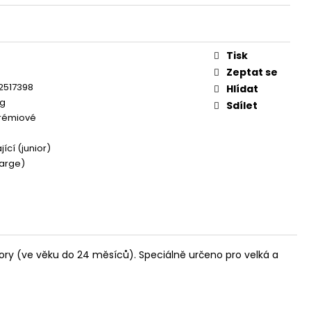
OG YUMMY TUNA TREAT
Tisk
e
Zeptat se
2517398
Hlídat
kg
Sdílet
rémiové
ící (junior)
large)
iory (ve věku do 24 měsíců). Speciálně určeno pro velká a