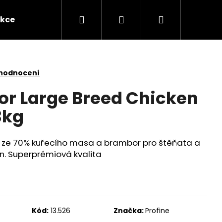
Hledat
Přihlášení
Nákupní
kce
Novinky
Kontakty
Obchodní po
košík
 hodnocení
ior Large Breed Chicken
3kg
o ze 70% kuřecího masa a brambor pro štěňata a
. Superprémiová kvalita
Následující
Kód:
13.526
Značka:
Profine