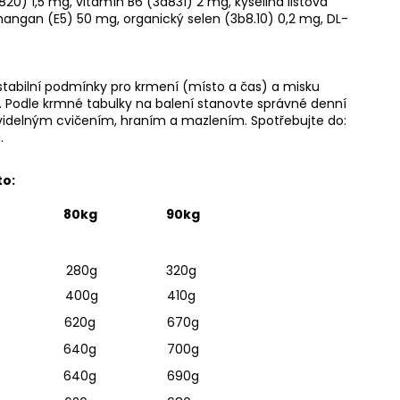
0) 1,5 mg, vitamín B6 (3a831) 2 mg, kyselina listová
mangan (E5) 50 mg, organický selen (3b8.10) 0,2 mg, DL-
 stabilní podmínky pro krmení (místo a čas) a misku
. Podle krmné tabulky na balení stanovte správné denní
avidelným cvičením, hraním a mazlením. Spotřebujte do:
.
to:
80kg
90kg
280g
320g
400g
410g
620g
670g
640g
700g
640g
690g