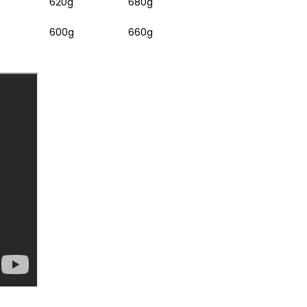
620g
680g
600g
660g