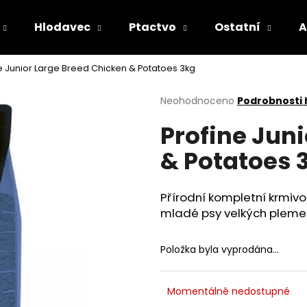
Hlodavec
Ptactvo
Ostatní
A
e Junior Large Breed Chicken & Potatoes 3kg
Co potřebujete najít?
Průměrné
Neohodnoceno
Podrobnosti
hodnocení
Profine Jun
produktu
HLEDAT
je
& Potatoes 
0,0
z
5
Doporučujeme
hvězdiček.
Přírodní kompletní krmiv
mladé psy velkých plemen
Položka byla vyprodána…
Momentálně nedostupné