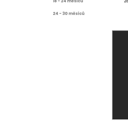
18 - 24 měsíců
2
24 - 30 měsíců