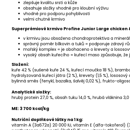
zlepšuje kvalitu srsti a kůže
obsahuje složky vhodné pro kloubní výživu
vhodné pro podporu pohyblivosti
velmi chutné krmivo
Superprémiové krmivo Profine Junior Large chicken 
v krmivu jsou obsažena chondroprotektiva a minerály
správný poměr bílkovin a tuků = podporuje zdravý rů
mořský komplex = je obohaceno o krevety a lososový o
vysoký obsah kuřecího = kuřecí maso způsobuje, že j
Složení:
kuře 42 % (sušené kuře 24 %, kuřecí moučka 18 %), brambory
hydrolyzovaná kuřecí játra (2 %), krevety (1,5 %), lososov
bylinná směs (fenykl, bazalka, šalvěj 0,02 %), frukto-oligo
Analytické složky:
hrubý protein 27,0 %, obsah tuku 14,0 %, hrubá vláknina 3,0
ME: 3 700 kcal/kg
Nutriční doplňkové látky na 1 kg:
vitamín A (3a672a) 20 000 IU, vitamín E (alfa-tokoferol) (