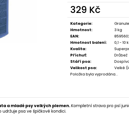
CALIBRA JOY DOG YUMMY CHICKEN
CALIBRA JOY D
AND SALMON TREAT 100G
100G
329 Kč
79 Kč
79 Kč
Měrná
cena:
Kategorie
:
Granul
Hmotnost
:
3 kg
EAN
:
859560
Hmotnost balení
:
0,1 - 10 
Kvalita
:
Superp
Příchuť
:
Drůbež
Stáří psa
:
Dospívaj
Velikost psa
:
Velké (
Položka byla vyprodána…
ata a mladé psy velkých plemen.
Kompletní strava pro psí jun
o udržuje psa ve špičkové kondici.