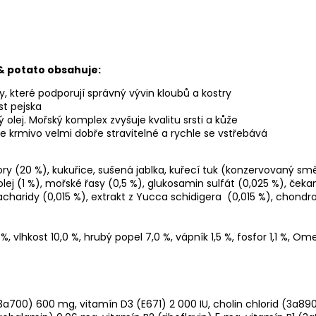
& potato obsahuje:
, které podporují správný vývin kloubů a kostry
st pejska
lej. Mořský komplex zvyšuje kvalitu srsti a kůže
e krmivo velmi dobře stravitelné a rychle se vstřebává
 (20 %), kukuřice, sušená jablka, kuřecí tuk (konzervovaný směs
ý olej (1 %), mořské řasy (0,5 %), glukosamin sulfát (0,025 %), č
sacharidy (0,015 %), extrakt z Yucca schidigera (0,015 %), chondro
 %, vlhkost 10,0 %, hrubý popel 7,0 %, vápník 1,5 %, fosfor 1,1 %,
3a700) 600 mg, vitamín D3 (E671) 2 000 IU, cholin chlorid (3a89