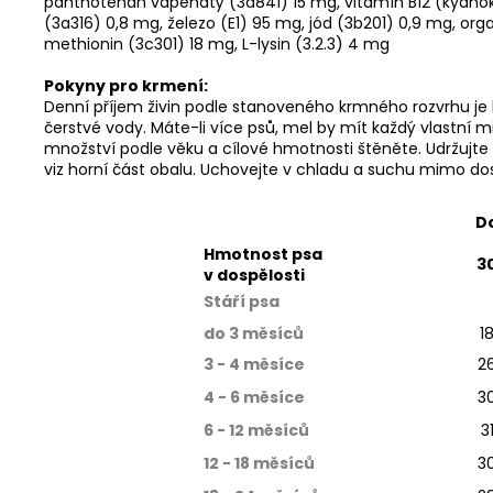
panthotenan vápenatý (3a841) 15 mg, vitamín B12 (kyanokob
(3a316) 0,8 mg, železo (E1) 95 mg, jód (3b201) 0,9 mg, or
methionin (3c301) 18 mg, L-lysin (3.2.3) 4 mg
Pokyny pro krmení:
Denní příjem živin podle stanoveného krmného rozvrhu je k
čerstvé vody. Máte-li více psů, mel by mít každý vlastní
množství podle věku a cílové hmotnosti štěněte. Udržujte
viz horní část obalu. Uchovejte v chladu a suchu mimo do
Do
Hmotnost psa
3
v dospělosti
Stáří psa
do 3 měsíců
1
3 - 4 měsíce
2
4 - 6 měsíce
3
6 - 12 měsíců
3
12 - 18 měsíců
3