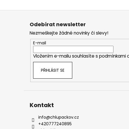
Z
á
Odebírat newsletter
p
Nezmeškejte žádné novinky či slevy!
a
t
E-mail
í
Vložením e-mailu souhlasíte s
podmínkami o
PŘIHLÁSIT SE
Kontakt
info
@
chlupackov.cz
+420777240895