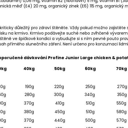
alamin) 0,06 mg, vitamín B2 (riboflavin) 5 mg, vitamín B1 (3a82
ganická měď (E4) 20 mg, organický zinek (E6) 115 mg, organický 
riticky důležitý pro zdraví štěněte. Vždy pokud možno zajistěte
 misku na krmivo. Krmivo podávejte suché nebo zvlhčené vývarem
 štěně ve špičkové kondici a vybudujte si s ním pevné pouto pr
sah přímého slunečního záření. Není určeno pro konzumaci lidmi
poručené dávkování Profine Junior Large chicken & pota
0kg
40kg
50kg
60kg
70kg
80g
190g
220g
250g
270g
60g
280g
300g
340g
350g
00g
370g
410g
510g
550g
10g
380g
450g
510g
580g
00g
370g
440g
500g
570g