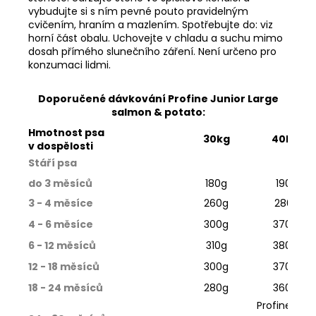
vybudujte si s ním pevné pouto pravidelným
cvičením, hraním a mazlením. Spotřebujte do: viz
horní část obalu. Uchovejte v chladu a suchu mimo
dosah přímého slunečního záření. Není určeno pro
konzumaci lidmi.
Doporučené dávkování Profine Junior Large
salmon & potato:
Hmotnost psa
30kg
40kg
v dospělosti
Stáří psa
do 3 měsíců
180g
190g
3 - 4 měsíce
260g
280g
4 - 6 měsíce
300g
370g
6 - 12 měsíců
310g
380g
12 - 18 měsíců
300g
370g
18 - 24 měsíců
280g
360g
Profine Adu