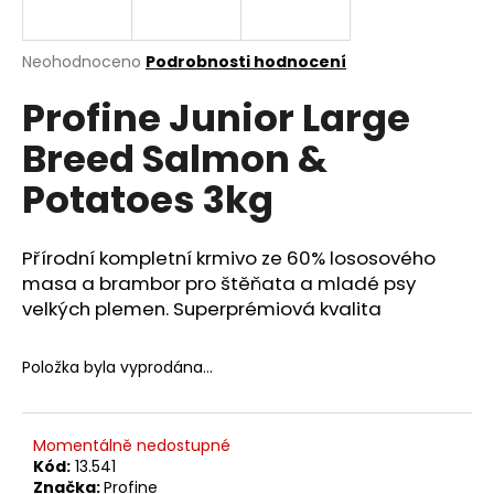
a
j
Průměrné
Neohodnoceno
Podrobnosti hodnocení
í
hodnocení
Profine Junior Large
produktu
t
je
?
Breed Salmon &
0,0
z
Potatoes 3kg
5
hvězdiček.
Přírodní kompletní krmivo ze 60% lososového
HLEDAT
masa a brambor pro štěňata a mladé psy
velkých plemen. Superprémiová kvalita
D
Položka byla vyprodána…
o
p
o
r
Momentálně nedostupné
Kód:
13.541
u
Značka:
Profine