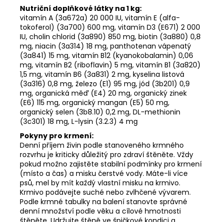
Nutriční doplňkové látky na 1 kg:
vitamín A (3a672a) 20 000 IU, vitamín E (alfa-
tokoferol) (3a700) 600 mg, vitamín D3 (E671) 2 000
IU, cholin chlorid (3a890) 850 mg, biotin (3a880) 0,8
mg, niacin (3a314) 18 mg, panthotenan vápenatý
(3a841) 15 mg, vitamín B12 (kyanokobalamin) 0,06
mg, vitamín B2 (riboflavin) 5 mg, vitamín B1 (3a820)
1,5 mg, vitamín B6 (3a831) 2 mg, kyselina listová
(3a316) 0,8 mg, železo (E1) 95 mg, jód (3b201) 0,9
mg, organická měď (E4) 20 mg, organický zinek
(E6) 115 mg, organický mangan (E5) 50 mg,
organický selen (3b8.10) 0,2 mg, DL-methionin
(3c301) 18 mg, L-lysin (3.2.3) 4 mg
Pokyny pro krmení:
Denní příjem živin podle stanoveného krmného
rozvrhu je kriticky důležitý pro zdraví štěněte. Vždy
pokud možno zajistěte stabilní podmínky pro krmení
(místo a čas) a misku čerstvé vody. Máte-li více
psů, mel by mít každý vlastní misku na krmivo.
Krmivo podávejte suché nebo zvlhčené vývarem.
Podle krmné tabulky na balení stanovte správné
denní množství podle věku a cílové hmotnosti
štěněte. Udržujte štěně ve špičkové kondici a