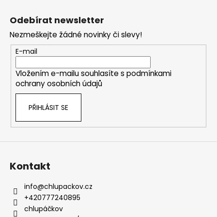
Z
á
Odebírat newsletter
p
Nezmeškejte žádné novinky či slevy!
a
t
E-mail
í
Vložením e-mailu souhlasíte s
podmínkami
ochrany osobních údajů
PŘIHLÁSIT SE
Kontakt
info
@
chlupackov.cz
+420777240895
chlupáčkov