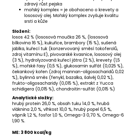
zdravý růst pejska
mořský komplex = je obohaceno o krevety a
lososový olej. Mořský komplex zvyšuje kvalitu
srsti a kůže
Složení:
losos 42 % (lososová moučka 26 %, (lososová
bílkovina 16 %), kukuřice, brambory (15 %), sušená
jablka, kuřecí tuk (konzervovaný směsí tokoferolů,
zdroj vitamínu E), pivovarské kvasnice, lososový olej
(3 %), hydrolyzovaná kuřecí játra (2 %), krevety (1,5
%), mořské řasy (0,5 %), glukosamin sulfát (0,025 %),
čekankový kořen (zdroj mannan-oligosacharidů 0,02
%), bylinná směs (fenykl, bazalka, šalvěj 0,02 %),
frukto-oligosacharidy (0,015 %), extrakt z Yucca
schidigera (0,015 %), chondroitin-sulfát (0,015 %)
Analytické složky:
hrubý protein 26,0 %, obsah tuku 14,0 %, hrubá
vláknina 2,0 %, vlhkost 10,0 %, hrubý popel 6,5 %,
vápník 1,2 %, fosfor 1,0 %, Omega-3 0,70 %, Omega-6
1,90 %.
ME: 3 800 kcal/kg