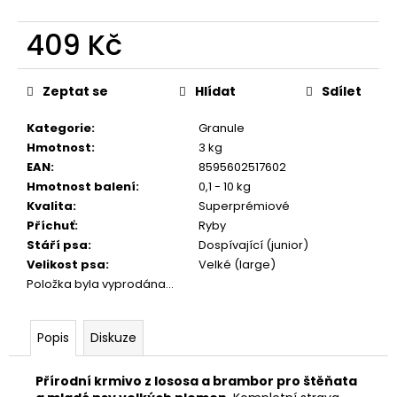
č
u
409 Kč
j
e
Měrná
m
cena:
Zeptat se
Hlídat
Sdílet
e
Kategorie
:
Granule
Hmotnost
:
3 kg
JOSERA
MEAT
EAN
:
8595602517602
BITES
Hmotnost balení
:
0,1 - 10 kg
MINI
Kvalita
:
Superprémiové
BEEF
Příchuť
:
Ryby
70G
Stáří psa
:
Dospívající (junior)
79
Velikost psa
:
Velké (large)
Kč
Položka byla vyprodána…
Popis
Diskuze
Přírodní krmivo z lososa a brambor pro štěňata