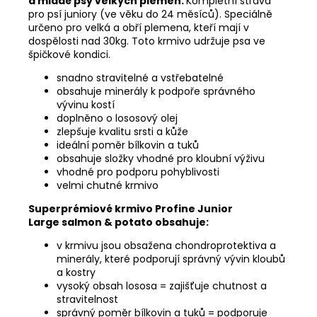
a mladé psy velkých plemen.
Kompletní strava
pro psí juniory (ve věku do 24 měsíců). Speciálně
určeno pro velká a obří plemena, kteří mají v
dospělosti nad 30kg. Toto krmivo udržuje psa ve
špičkové kondici.
snadno stravitelné a vstřebatelné
obsahuje minerály k podpoře správného
vývinu kostí
doplněno o lososový olej
zlepšuje kvalitu srsti a kůže
ideální poměr bílkovin a tuků
obsahuje složky vhodné pro kloubní výživu
vhodné pro podporu pohyblivosti
velmi chutné krmivo
Superprémiové krmivo Profine Junior
Large salmon & potato obsahuje:
v krmivu jsou obsažena chondroprotektiva a
minerály, které podporují správný vývin kloubů
a kostry
vysoký obsah lososa = zajišťuje chutnost a
stravitelnost
správný poměr bílkovin a tuků = podporuje