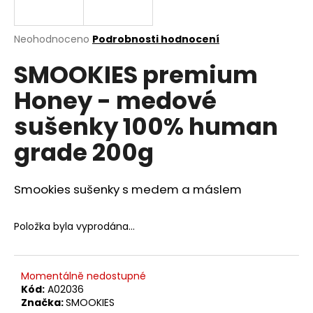
a
j
Průměrné
Neohodnoceno
Podrobnosti hodnocení
í
hodnocení
SMOOKIES premium
produktu
t
je
?
Honey - medové
0,0
z
sušenky 100% human
5
hvězdiček.
grade 200g
HLEDAT
Smookies sušenky s medem a máslem
D
Položka byla vyprodána…
o
p
o
Momentálně nedostupné
r
Kód:
A02036
u
Značka:
SMOOKIES