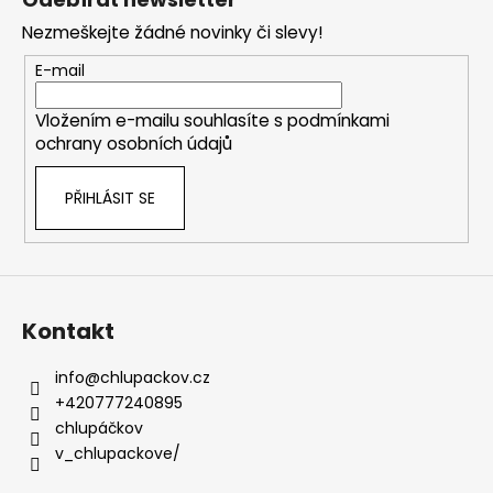
p
Nezmeškejte žádné novinky či slevy!
a
t
E-mail
í
Vložením e-mailu souhlasíte s
podmínkami
ochrany osobních údajů
PŘIHLÁSIT SE
Kontakt
info
@
chlupackov.cz
+420777240895
chlupáčkov
v_chlupackove/