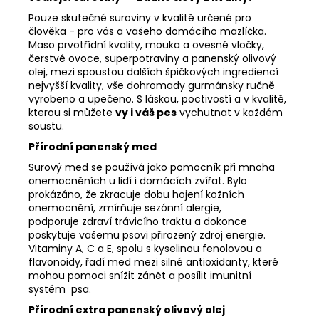
Pouze skutečné suroviny v kvalitě určené pro
člověka - pro vás a vašeho domácího mazlíčka.
Maso prvotřídní kvality, mouka a ovesné vločky,
čerstvé ovoce, superpotraviny a panenský olivový
olej, mezi spoustou dalších špičkových ingrediencí
nejvyšší kvality, vše dohromady gurmánsky ručně
vyrobeno a upečeno. S láskou, poctivostí a v kvalitě,
kterou si můžete
vy i váš pes
vychutnat v každém
soustu.
Přírodní panenský med
Surový med se používá jako pomocník při mnoha
onemocněních u lidí i domácích zvířat. Bylo
prokázáno, že zkracuje dobu hojení kožních
onemocnění, zmírňuje sezónní alergie,
podporuje zdraví trávicího traktu a dokonce
poskytuje vašemu psovi přirozený zdroj energie.
Vitaminy A, C a E, spolu s kyselinou fenolovou a
flavonoidy, řadí med mezi silné antioxidanty, které
mohou pomoci snížit zánět a posílit imunitní
systém psa.
Přírodní extra panenský olivový olej