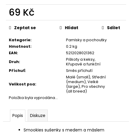
č
u
69 Kč
j
e
Měrná
cena:
m
Zeptat se
Hlídat
Sdílet
e
Kategorie
:
Pamlsky a pochoutky
Hmotnost
:
0.2 kg
CALIBRA
EAN
:
5212028021362
JOY
Piškoty a keksy,
DOG
Druh
:
Křupavé a funkční
YUMMY
DUCK
Příchuť
:
Směs příchutí
AND
Malé (small), Střední
BEEF
(medium), Velké
Velikost psa
:
TREAT
(large), Pro všechny
100G
(all breed)
Položka byla vyprodána…
79
Kč
Popis
Diskuze
Smookies sušenky s medem a máslem