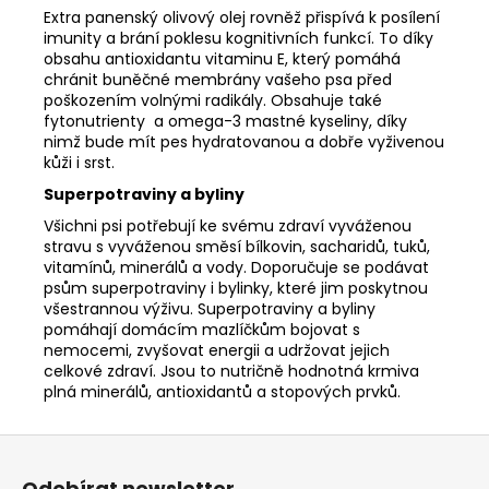
Extra panenský olivový olej rovněž přispívá k posílení
imunity a brání poklesu kognitivních funkcí. To díky
obsahu antioxidantu vitaminu E, který pomáhá
chránit buněčné membrány vašeho psa před
poškozením volnými radikály. Obsahuje také
fytonutrienty a omega-3 mastné kyseliny, díky
nimž bude mít pes hydratovanou a dobře vyživenou
kůži i srst.
Superpotraviny a byliny
Všichni psi potřebují ke svému zdraví vyváženou
stravu s vyváženou směsí bílkovin, sacharidů, tuků,
vitamínů, minerálů a vody. Doporučuje se podávat
psům superpotraviny i bylinky, které jim poskytnou
všestrannou výživu. Superpotraviny a byliny
pomáhají domácím mazlíčkům bojovat s
nemocemi, zvyšovat energii a udržovat jejich
celkové zdraví. Jsou to nutričně hodnotná krmiva
plná minerálů, antioxidantů a stopových prvků.
Z
á
Odebírat newsletter