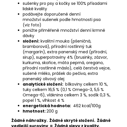
sušenky pro psy a kočky se 100% přísadami
lidské kvality
podávejte doporučené denní
množství sušenek podle hmotnosti psa
(viz foto)
ponižte přiměřeně množství denní krmné
dávky
složení:
kvalitní mouka (pšeničná,
bramborová), přírodní rostlinný tuk
(margarín), extra panenský med (přírodní,
sirup), superpotraviny 4% (brusinky, zázvor,
kurkuma, skořice, máta peprná, oregano,
přírodní rostlinné máslo), celá čerstvá vejce,
sušené mléko, prášek do pečiva, extra
panenský olivový olej
analytické složení:
bílkoviny celkem 10 %,
tuky celkem 16,5 % (0,1 % Omega-3, 5,5 %
Omega-6), vláknina celkem 3 %, sodík 0,3 %,
popel 1 %, vlhkost 4 %
energetická hodnota:
462 kcal/100g
hmotnost:
200 g
Žádné náhražky. Žádné skryté složení. Žádné
vedlejší suroviny = Žádné slevy z kvality.