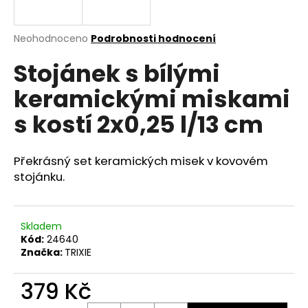
a
j
Průměrné
Neohodnoceno
Podrobnosti hodnocení
í
hodnocení
Stojánek s bílými
produktu
t
je
?
keramickými miskami
0,0
z
s kostí 2x0,25 l/13 cm
5
hvězdiček.
Překrásný set keramických misek v kovovém
HLEDAT
stojánku.
D
Skladem
o
Kód:
24640
p
Značka:
TRIXIE
o
r
379 Kč
u
Měrná