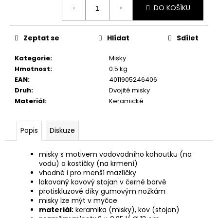
č
DO KOŠÍKU
cena:
u
j
e
Zeptat se
Hlídat
Sdílet
m
e
Kategorie
:
Misky
Hmotnost
:
0.5 kg
EAN
:
4011905246406
JOSERA
Druh
:
Dvojité misky
MEAT
BITES
Materiál
:
Keramické
MINI
BEEF
70G
Popis
Diskuze
79
Kč
misky s motivem vodovodního kohoutku (na
vodu) a kostičky (na krmení)
vhodné i pro menší mazlíčky
lakovaný kovový stojan v černé barvě
protiskluzové díky gumovým nožkám
misky lze mýt v myčce
materiál:
keramika (misky), kov (stojan)