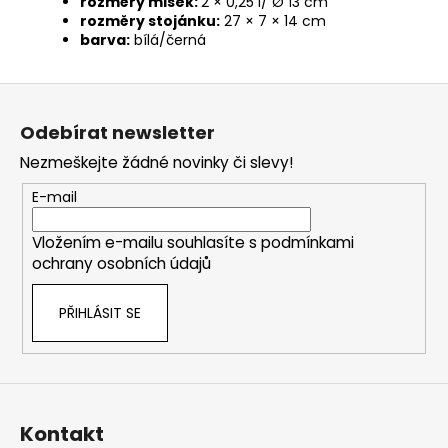
rozměry misek:
2 × 0,25 l/ Ø 13 cm
rozměry stojánku:
27 × 7 × 14 cm
barva:
bílá/černá
Z
á
Odebírat newsletter
p
Nezmeškejte žádné novinky či slevy!
a
t
E-mail
í
Vložením e-mailu souhlasíte s
podmínkami
ochrany osobních údajů
PŘIHLÁSIT SE
Kontakt