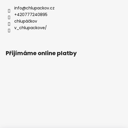
info
@
chlupackov.cz
+420777240895
chlupáčkov
v_chlupackove/
Přijímáme online platby