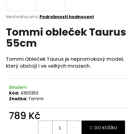
a
j
Průměrné
Neohodnoceno
Podrobnosti hodnocení
í
hodnocení
Tommi obleček Taurus
produktu
t
je
?
55cm
0,0
z
5
hvězdiček.
Tommi Obleček Taurus je nepromokavý model,
který obstojí i ve velkých mrazech.
HLEDAT
Skladem
Kód:
41601353
D
Značka:
Tommi
o
p
789 Kč
o
r
Měrná
u
DO KOŠÍKU
cena: