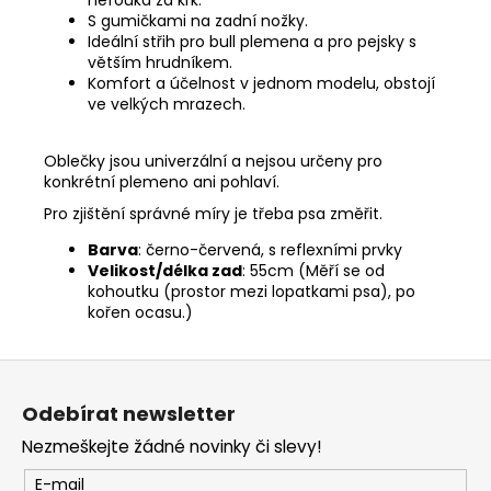
S gumičkami na zadní nožky.
Ideální střih pro bull plemena a pro pejsky s
větším hrudníkem.
Komfort a účelnost v jednom modelu, obstojí
ve velkých mrazech.
Oblečky jsou univerzální a nejsou určeny pro
konkrétní plemeno ani pohlaví.
Pro zjištění správné míry je třeba psa změřit.
Barva
: černo-červená, s reflexními prvky
Velikost/délka zad
: 55cm (Měří se od
kohoutku (prostor mezi lopatkami psa), po
kořen ocasu.)
Z
á
Odebírat newsletter
p
Nezmeškejte žádné novinky či slevy!
a
t
E-mail