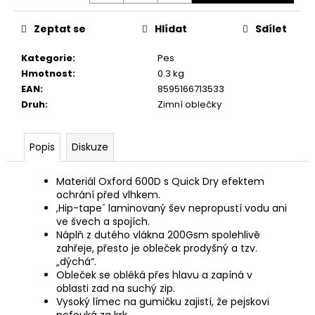
č
u
Zeptat se
Hlídat
Sdílet
j
e
Kategorie
:
Pes
m
Hmotnost
:
0.3 kg
e
EAN
:
8595166713533
Druh
:
Zimní oblečky
ALAVIS
CBD
OIL
Popis
Diskuze
DROPS
30ML
Materiál Oxford 600D s Quick Dry efektem
559
ochrání před vlhkem.
Kč
,Hip-tape´ laminovaný šev nepropustí vodu ani
ve švech a spojích.
Náplň z dutého vlákna 200Gsm spolehlivě
zahřeje, přesto je obleček prodyšný a tzv.
„dýchá“.
Obleček se obléká přes hlavu a zapíná v
oblasti zad na suchý zip.
Vysoký límec na gumičku zajistí, že pejskovi
nefouká za krk.