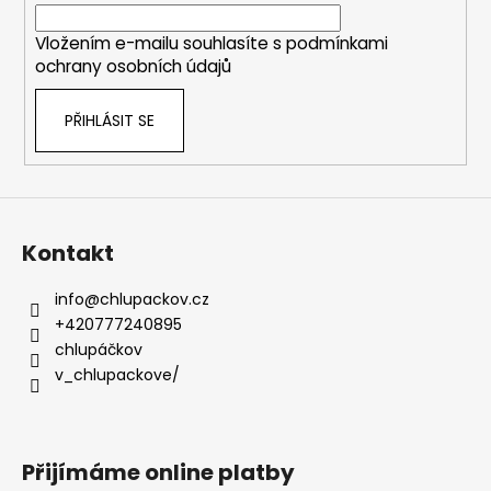
í
Vložením e-mailu souhlasíte s
podmínkami
ochrany osobních údajů
PŘIHLÁSIT SE
Kontakt
info
@
chlupackov.cz
+420777240895
chlupáčkov
v_chlupackove/
Přijímáme online platby