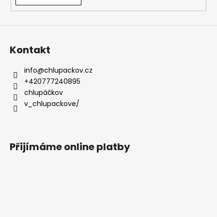
Kontakt
info
@
chlupackov.cz
+420777240895
chlupáčkov
v_chlupackove/
Přijímáme online platby