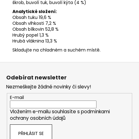
škrob, buvolí tuk, buvolí kýta (4 %)
Analytické složení:
Obsah tuku 19,6 %
Obsah vlhkosti 7,2 %
Obsah bílkovin 52,8 %
Hrubý popel 1,3 %
Hrubá vláknina 13,3 %
Skladujte na chladném a suchém místě.
Z
á
Odebírat newsletter
p
Nezmeškejte žádné novinky či slevy!
a
t
E-mail
í
Vložením e-mailu souhlasíte s
podmínkami
ochrany osobních údajů
PŘIHLÁSIT SE