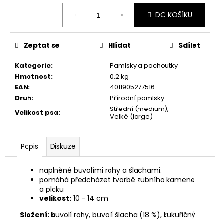
č
Měrná
u
DO KOŠÍKU
cena:
j
e
m
Zeptat se
Hlídat
Sdílet
e
Kategorie
:
Pamlsky a pochoutky
Hmotnost
:
0.2 kg
JOSICAT
EAN
:
4011905277516
KAPSIČKA
Druh
:
Přírodní pamlsky
RICH
IN
Střední (medium),
Velikost psa
:
Velké (large)
CHICKEN
IN
SAUCE
85G
Popis
Diskuze
29
Kč
naplněné buvolími rohy a šlachami.
pomáhá předcházet tvorbě zubního kamene
a plaku
velikost:
10 - 14 cm
Složení: b
uvolí rohy, buvolí šlacha (18 %), kukuřičný