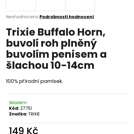
a
j
Průměrné
Neohodnoceno
Podrobnosti hodnocení
í
hodnocení
Trixie Buffalo Horn,
produktu
t
je
?
buvolí roh plněný
0,0
z
buvolím penisem a
5
hvězdiček.
šlachou 10-14cm
HLEDAT
100% přírodní pamlsek.
D
o
Skladem
p
Kód:
27751
Značka:
TRIXIE
o
r
149 Kč
u