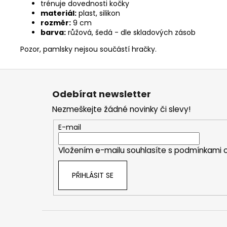
trénuje dovednosti kočky
materiál:
plast, silikon
rozměr:
9 cm
barva:
růžová, šedá - dle skladových zásob
Pozor, pamlsky nejsou součástí hračky.
Z
á
Odebírat newsletter
p
Nezmeškejte žádné novinky či slevy!
a
t
E-mail
í
Vložením e-mailu souhlasíte s
podmínkami o
PŘIHLÁSIT SE