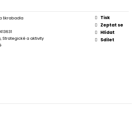
OG YUMMY TUNA TREAT
Tisk
a škrabadla
Zeptat se
413631
Hlídat
, Strategické a aktivity
Sdílet
é