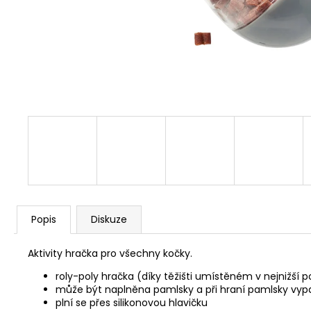
JOSERA MEAT BITES MINI BEEF 70G
79 Kč
Popis
Diskuze
Aktivity hračka pro všechny kočky.
roly-poly hračka (díky těžišti umístěném v nejnižší
může být naplněna pamlsky a při hraní pamlsky vyp
plní se přes silikonovou hlavičku