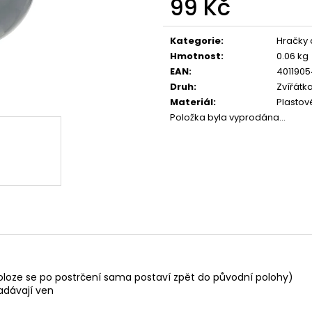
99 Kč
CALIBRA JOY DOG YUMMY CHICKEN
CALIBRA JOY D
AND SALMON TREAT 100G
100G
Měrná
79 Kč
79 Kč
cena:
Kategorie
:
Hračky 
Hmotnost
:
0.06 kg
EAN
:
4011905
Druh
:
Zvířátka
Materiál
:
Plastov
Položka byla vyprodána…
 poloze se po postrčení sama postaví zpět do původní polohy)
adávají ven