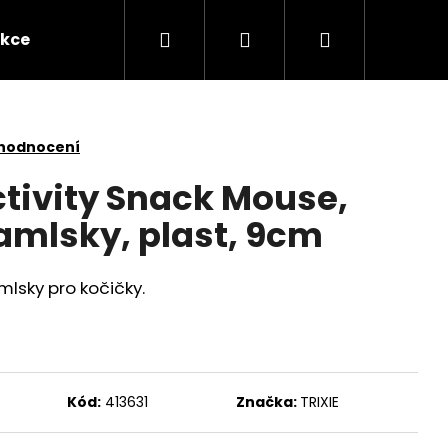
Hledat
Přihlášení
Nákupní
kce
Novinky
Kontakty
Obchodní po
košík
 hodnocení
ctivity Snack Mouse,
mlsky, plast, 9cm
lsky pro kočičky.
Následující
Kód:
413631
Značka:
TRIXIE