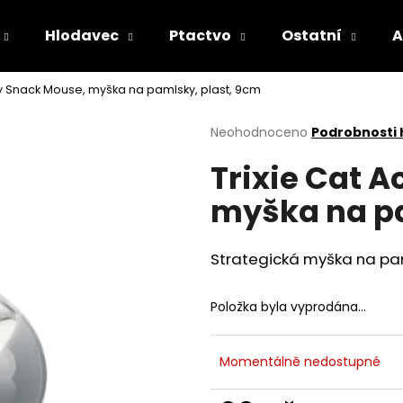
Hlodavec
Ptactvo
Ostatní
A
vity Snack Mouse, myška na pamlsky, plast, 9cm
Co potřebujete najít?
Průměrné
Neohodnoceno
Podrobnosti
hodnocení
Trixie Cat A
produktu
HLEDAT
je
myška na pa
0,0
z
5
Doporučujeme
hvězdiček.
Strategická myška na pam
Položka byla vyprodána…
Momentálně nedostupné