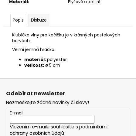
č
Materiál
:
Plyšové a textilní
u
j
e
Popis
Diskuze
m
e
Klubíčko vlny pro kočičku je v krásných pastelových
barvách.
Velmi jemná hračka.
CALIBRA
JOY
materiál:
polyester
DOG
velikost:
ø 5 cm
YUMMY
CHICKEN
AND
Z
SALMON
TREAT
á
Odebírat newsletter
100G
p
79
Nezmeškejte žádné novinky či slevy!
a
Kč
t
E-mail
í
Vložením e-mailu souhlasíte s
podmínkami
ochrany osobních údajů