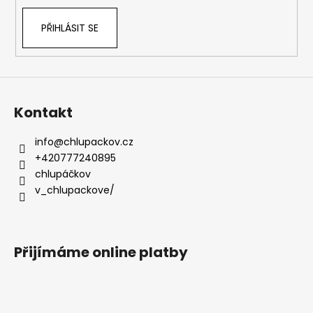
PŘIHLÁSIT SE
Kontakt
info
@
chlupackov.cz
+420777240895
chlupáčkov
v_chlupackove/
Přijímáme online platby