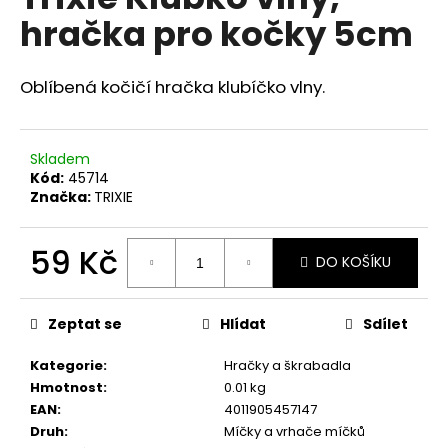
je
a
hračka pro kočky 5cm
0,0
z
j
5
í
hvězdiček.
Oblíbená kočičí hračka klubíčko vlny.
t
?
Skladem
Kód:
45714
Značka:
TRIXIE
HLEDAT
59 Kč
DO KOŠÍKU
Měrná
cena:
D
Zeptat se
Hlídat
Sdílet
o
p
Kategorie
:
Hračky a škrabadla
o
Hmotnost
:
0.01 kg
r
EAN
:
4011905457147
u
Druh
:
Míčky a vrhače míčků