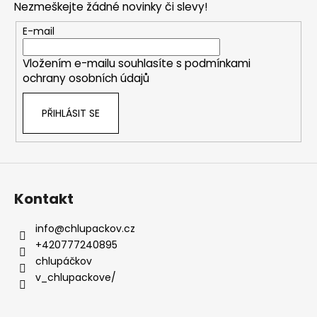
Nezmeškejte žádné novinky či slevy!
a
t
E-mail
í
Vložením e-mailu souhlasíte s
podmínkami
ochrany osobních údajů
PŘIHLÁSIT SE
Kontakt
info
@
chlupackov.cz
+420777240895
chlupáčkov
v_chlupackove/