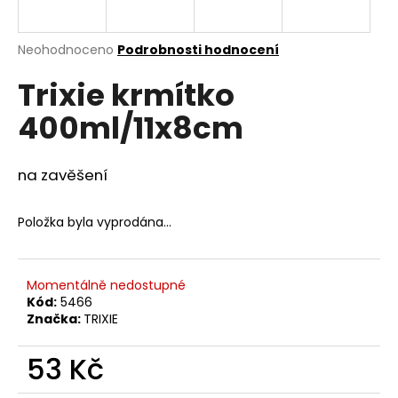
a
j
Průměrné
Neohodnoceno
Podrobnosti hodnocení
í
hodnocení
Trixie krmítko
produktu
t
je
?
400ml/11x8cm
0,0
z
5
hvězdiček.
na zavěšení
HLEDAT
Položka byla vyprodána…
D
Momentálně nedostupné
o
Kód:
5466
Značka:
TRIXIE
p
o
53 Kč
r
u
Měrná