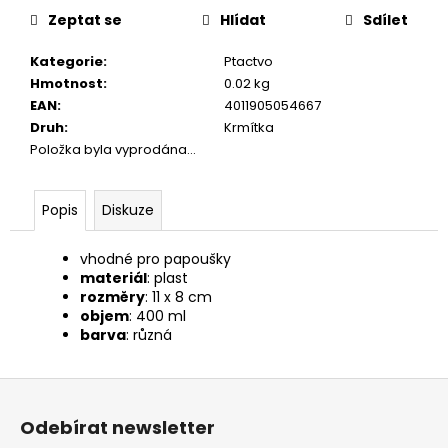
č
cena:
Zeptat se
Hlídat
Sdílet
u
j
Kategorie
:
Ptactvo
e
Hmotnost
:
0.02 kg
m
EAN
:
4011905054667
e
Druh
:
Krmítka
Položka byla vyprodána…
JOSICAT
KAPSIČKA
MULTIPACK
Popis
Diskuze
SAUCE
MEAT
12X85G
vhodné pro papoušky
materiál
: plast
299
rozměry
: 11 x 8 cm
Kč
objem
: 400 ml
barva
: různá
Z
á
Odebírat newsletter
p