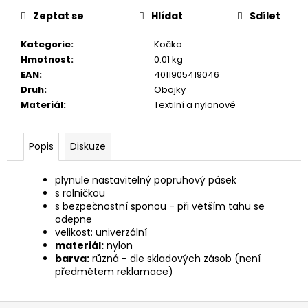
č
cena:
u
Zeptat se
Hlídat
Sdílet
j
Kategorie
:
Kočka
e
Hmotnost
:
0.01 kg
m
EAN
:
4011905419046
e
Druh
:
Obojky
Materiál
:
Textilní a nylonové
CALIBRA
JOY
DOG
Popis
Diskuze
YUMMY
DUCK
AND
plynule nastavitelný popruhový pásek
BEEF
s rolničkou
TREAT
s bezpečnostní sponou - při větším tahu se
100G
odepne
79
velikost: univerzální
Kč
materiál:
nylon
barva:
různá - dle skladových zásob (není
předmětem reklamace)