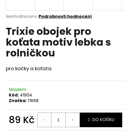
a
j
Průměrné
Neohodnoceno
Podrobnosti hodnocení
í
hodnocení
Trixie obojek pro
produktu
t
je
?
koťata motiv lebka s
0,0
z
rolničkou
5
hvězdiček.
pro kočky a koťata
HLEDAT
Skladem
D
Kód:
41904
o
Značka:
TRIXIE
p
o
89 Kč
r
DO KOŠÍKU
u
Měrná