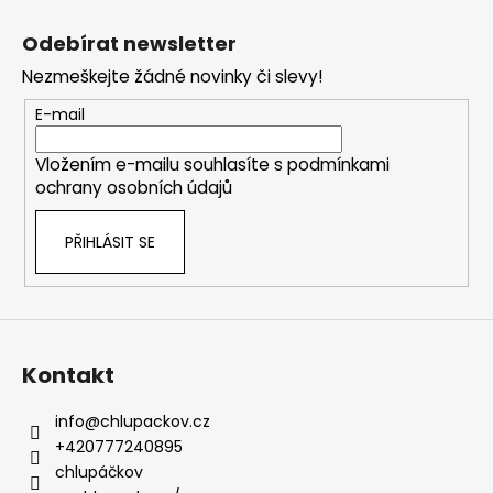
Z
á
Odebírat newsletter
p
Nezmeškejte žádné novinky či slevy!
a
t
E-mail
í
Vložením e-mailu souhlasíte s
podmínkami
ochrany osobních údajů
PŘIHLÁSIT SE
Kontakt
info
@
chlupackov.cz
+420777240895
chlupáčkov