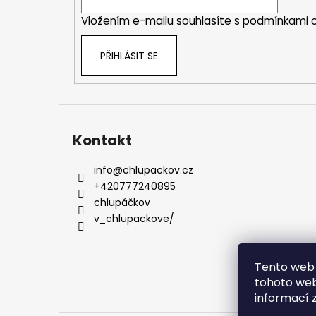
í
Vložením e-mailu souhlasíte s
podmínkami o
PŘIHLÁSIT SE
Kontakt
info
@
chlupackov.cz
+420777240895
chlupáčkov
v_chlupackove/
Tento web 
tohoto webu
informací