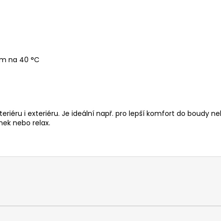
am na 40 °C
eriéru i exteriéru. Je ideální např. pro lepší komfort do boudy n
nek nebo relax.