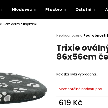
Hlodavec
Ptactvo
Ostatní
A
6x56cm černý s tlapkami
Co potřebujete najít?
Průměrné
Neohodnoceno
Podrobnosti
hodnocení
Trixie ovál
produktu
HLEDAT
je
86x56cm če
0,0
z
5
Doporučujeme
hvězdiček.
Položka byla vyprodána…
Momentálně nedostupné
619 Kč