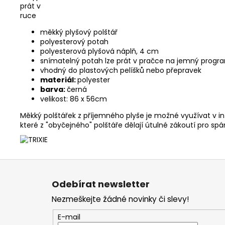
měkký plyšový polštář
polyesterový potah
polyesterová plyšová náplň, 4 cm
snímatelný potah lze prát v pračce na jemný progr
vhodný do plastových pelíšků nebo přepravek
materiál:
polyester
barva:
černá
velikost: 86 x 56cm
Měkký polštářek z příjemného plyše je možné využívat v int
které z "obyčejného" polštáře dělají útulné zákoutí pro spá
Z
á
Odebírat newsletter
p
Nezmeškejte žádné novinky či slevy!
a
t
E-mail