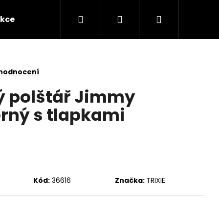
Hledat
Přihlášení
Nákupní
kce
Novinky
Kontakty
Obchodní po
košík
 hodnocení
ný polštář Jimmy
rný s tlapkami
Kód:
36616
Značka:
TRIXIE
Následující