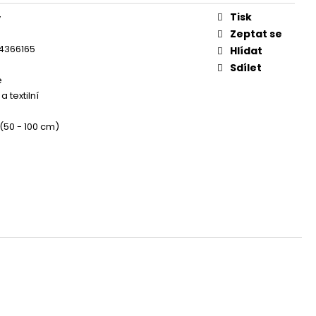
OG YUMMY CHICKEN
EAT 100G
Tisk
y
Zeptat se
4366165
Hlídat
Sdílet
e
a textilní
 (50 - 100 cm)