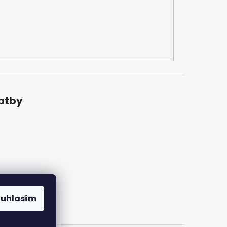
latby
ouhlasím