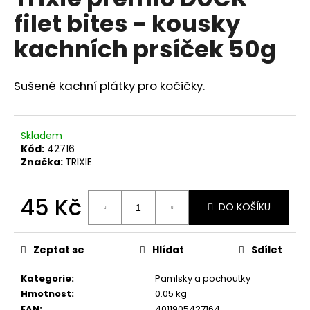
je
a
filet bites - kousky
0,0
z
j
kachních prsíček 50g
5
í
hvězdiček.
t
Sušené kachní plátky pro kočičky.
?
Skladem
Kód:
42716
HLEDAT
Značka:
TRIXIE
45 Kč
DO KOŠÍKU
D
Měrná
o
cena:
p
Zeptat se
Hlídat
Sdílet
o
Kategorie
:
Pamlsky a pochoutky
r
Hmotnost
:
0.05 kg
u
EAN
:
4011905427164