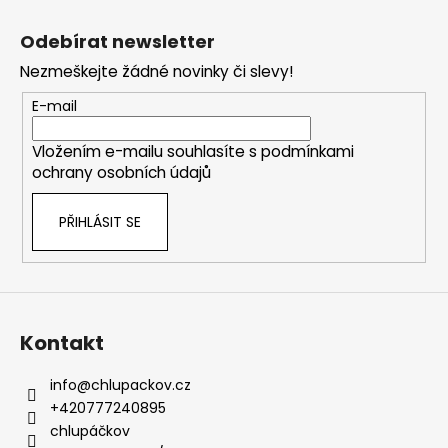
Z
á
Odebírat newsletter
p
Nezmeškejte žádné novinky či slevy!
a
t
E-mail
í
Vložením e-mailu souhlasíte s
podmínkami
ochrany osobních údajů
PŘIHLÁSIT SE
Kontakt
info
@
chlupackov.cz
+420777240895
chlupáčkov