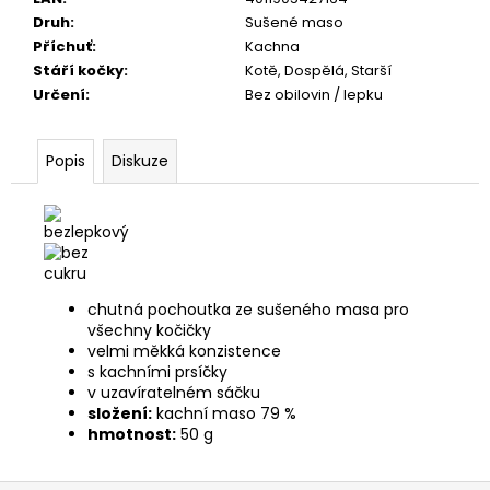
č
Druh
:
Sušené maso
u
Příchuť
:
Kachna
j
Stáří kočky
:
Kotě, Dospělá, Starší
e
Určení
:
Bez obilovin / lepku
m
e
Popis
Diskuze
JOSERA
MEAT
BITES
MINI
BEEF
70G
79
chutná pochoutka ze sušeného masa pro
Kč
všechny kočičky
velmi měkká konzistence
s kachními prsíčky
v uzavíratelném sáčku
složení:
kachní maso 79 %
hmotnost:
50 g