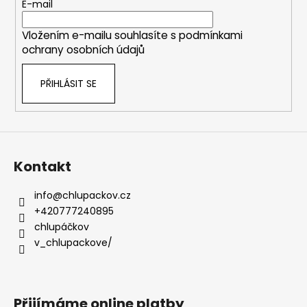
t
E-mail
í
Vložením e-mailu souhlasíte s
podmínkami
ochrany osobních údajů
PŘIHLÁSIT SE
Kontakt
info
@
chlupackov.cz
+420777240895
chlupáčkov
v_chlupackove/
Přijímáme online platby