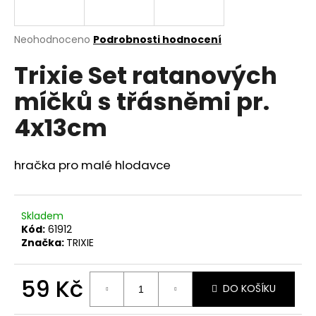
a
j
Průměrné
Neohodnoceno
Podrobnosti hodnocení
í
hodnocení
Trixie Set ratanových
produktu
t
je
?
míčků s třásněmi pr.
0,0
z
4x13cm
5
hvězdiček.
hračka pro malé hlodavce
HLEDAT
Skladem
D
Kód:
61912
o
Značka:
TRIXIE
p
o
59 Kč
r
DO KOŠÍKU
u
Měrná