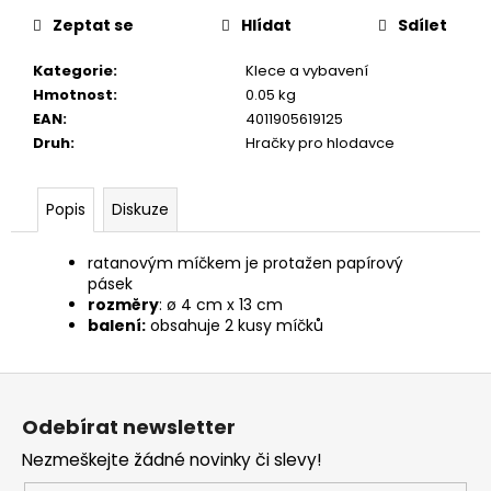
č
cena:
u
Zeptat se
Hlídat
Sdílet
j
Kategorie
:
Klece a vybavení
e
Hmotnost
:
0.05 kg
m
EAN
:
4011905619125
e
Druh
:
Hračky pro hlodavce
JOSERA
MEAT
Popis
Diskuze
BITES
MINI
BEEF
ratanovým míčkem je protažen papírový
70G
pásek
rozměry
: ø 4 cm x 13 cm
79
balení:
obsahuje 2 kusy míčků
Kč
Z
á
Odebírat newsletter
p
Nezmeškejte žádné novinky či slevy!
a