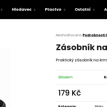
Hlodavec
Ptactvo
Ostatní
A
Co potřebujete najít?
Průměrné
Neohodnoceno
Podrobnosti
hodnocení
Zásobník na
produktu
HLEDAT
je
0,0
z
Praktický zásobník na krmi
5
Doporučujeme
hvězdiček.
Skladem
K
179 Kč
Měrná
cena:
Kategorie
:
Misky