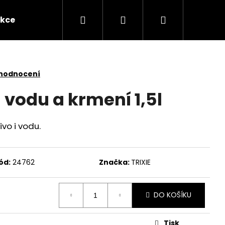
Hledat
Přihlášení
Nákupní
kce
Novinky
Kontakty
Obchodní po
košík
 hodnocení
 vodu a krmení 1,5l
vo i vodu.
ód:
24762
Značka:
TRIXIE
DO KOŠÍKU
Následující
Tisk