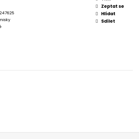
OG YUMMY TUNA TREAT
Zeptat se
5247625
Hlídat
 misky
Sdílet
é