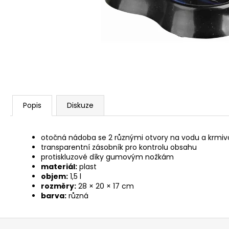
JOSERA MEAT BITES MINI BEEF 70G
79 Kč
Popis
Diskuze
otočná nádoba se 2 různými otvory na vodu a krmiv
transparentní zásobník pro kontrolu obsahu
protiskluzové díky gumovým nožkám
materiál:
plast
objem:
1,5 l
rozměry:
28 × 20 × 17 cm
barva:
různá
Z