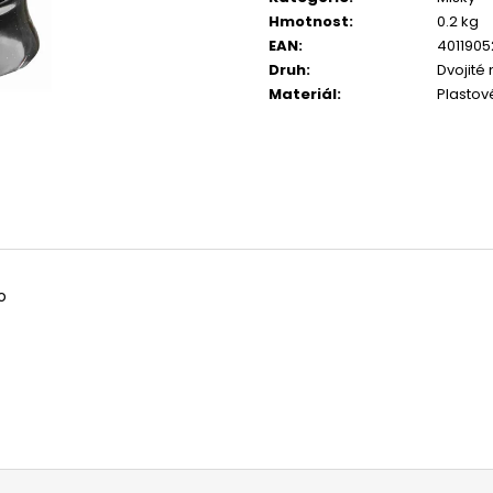
CALIBRA JOY DOG YUMMY CHICKEN
CALIBRA JOY D
Hmotnost
:
0.2 kg
AND SALMON TREAT 100G
100G
EAN
:
401190
79 Kč
79 Kč
Druh
:
Dvojité
Materiál
:
Plastov
o