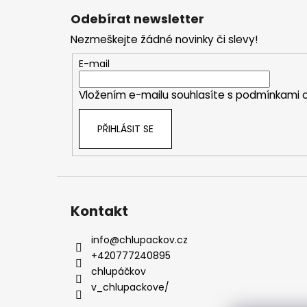
á
Odebírat newsletter
p
Nezmeškejte žádné novinky či slevy!
a
t
E-mail
í
Vložením e-mailu souhlasíte s
podmínkami o
PŘIHLÁSIT SE
Kontakt
info
@
chlupackov.cz
+420777240895
chlupáčkov
v_chlupackove/