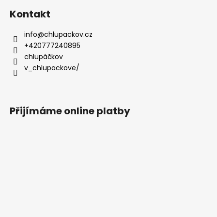
i
s
Kontakt
u
info
@
chlupackov.cz
+420777240895
chlupáčkov
v_chlupackove/
Přijímáme online platby