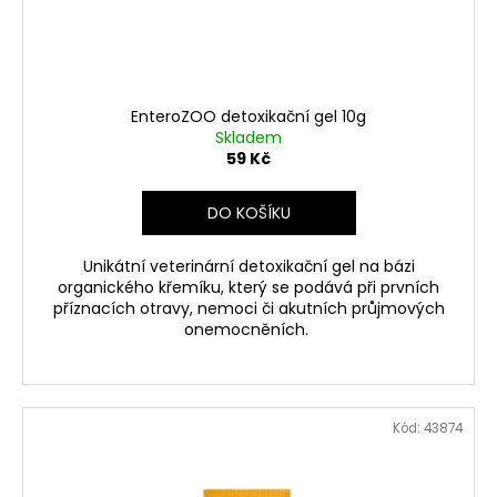
t
u
a
ů
k
j
t
í
ů
t
EnteroZOO detoxikační gel 10g
?
Skladem
59 Kč
DO KOŠÍKU
HLEDAT
Unikátní veterinární detoxikační gel na bázi
organického křemíku, který se podává při prvních
příznacích otravy, nemoci či akutních průjmových
onemocněních.
D
o
p
o
Kód:
43874
r
u