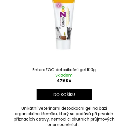
č
u
j
e
m
e
JOSERA
KIDS
900G
139
EnteroZOO detoxikační gel 100g
Kč
Skladem
479 Kč
DO KOŠÍKU
Unikátní veterinární detoxikační gel na bázi
organického křemíku, který se podává při prvních
příznacích otravy, nemoci či akutních průjmových
onemocněních.