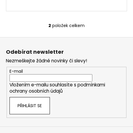
2
položek celkem
O
v
Z
l
á
á
Odebírat newsletter
d
p
a
Nezmeškejte žádné novinky či slevy!
a
c
t
E-mail
í
í
p
Vložením e-mailu souhlasíte s
podmínkami
r
ochrany osobních údajů
v
k
PŘIHLÁSIT SE
y
v
ý
p