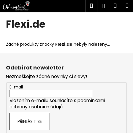
K
Přejít
Hledat
Náku
M
Přihlášen
na
o
obsah
Zpět
Zpět
košík
š
Flexi.de
í
C
k
o
Žádné produkty značky
Flexi.de
nebyly nalezeny...
p
o
Z
t
á
Odebírat newsletter
ř
p
Nezmeškejte žádné novinky či slevy!
e
a
b
t
E-mail
u
í
j
Vložením e-mailu souhlasíte s
podmínkami
ochrany osobních údajů
e
t
PŘIHLÁSIT SE
e
n