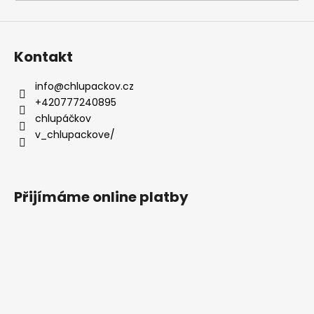
a
j
í
Kontakt
t
?
info
@
chlupackov.cz
+420777240895
chlupáčkov
v_chlupackove/
HLEDAT
Přijímáme online platby
D
o
p
o
r
u